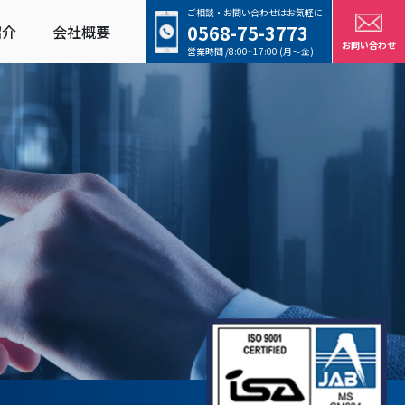
ご相談・お問い合わせはお気軽に
0568-75-3773
紹介
会社概要
お問い合わせ
営業時間 /8:00~17:00 (月〜金)
一覧
加工
精密プレス加工