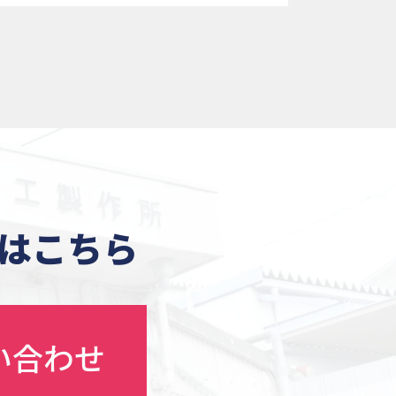
本サイ
下「ユー
」といい
ります。
の同意を
用するこ
はこちら
い合わせ
します。