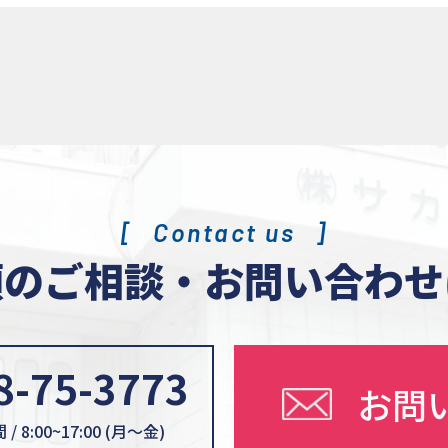
当社が管理するインターネットによる情報提供サイト（以下「
います。）の運営に必要な範囲で、本サイトの一般利用者（以
いいます。）又は本サイトに広告掲載を行う者（以下「掲載主
から、ユーザー又は掲載主に係る個人情報を取得することがあ
人情報の利用目的
当社が取得した個人情報について、法令に定める場合又は本人
を除き、以下に定める利用目的の達成に必要な範囲を超えて利
Contact us
ません。
頼のご相談・
お問い合わせ
イトの運営、維持、管理
イトを通じたサービスの提供及び紹介
イトの品質向上のためのアンケート
8-75-3773
お問
情報の取得等の遵守事項
/ 8:00~17:00 (月〜金)
る個人情報の取得、利用、提供については、以下の事項を遵守