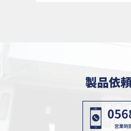
当社は、
ト」とい
ザー」と
ます。）
(2)個
当社は、
得た場合
とはあり
製品依
① 本サ
② 本サ
③ 本サ
056
３.個人
営業時間 
当社によ