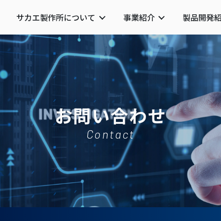
サカエ製作所について
事業紹介
製品開発
お問い合わせ
Contact
サカエ製作所について
事業紹介
新着情報
高速旋盤