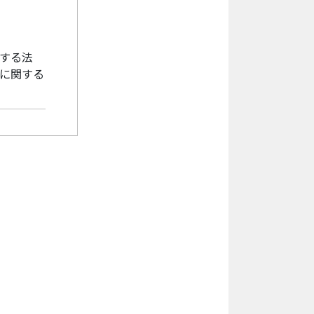
する法
に関する
切な対策
他の個人
します。