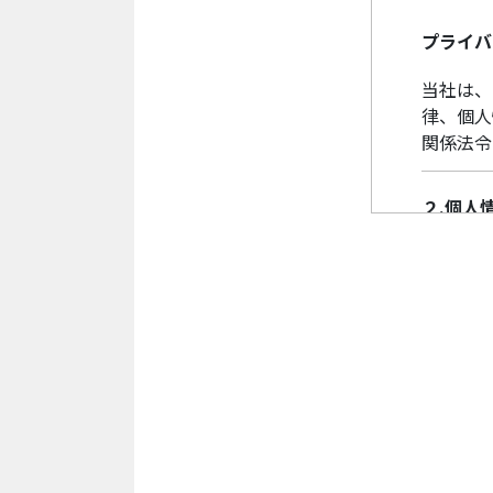
プライバ
当社は、
律、個人
関係法令
２.個人
当社は、
を実施し
情報の安
３.個人
当社によ
(1)個