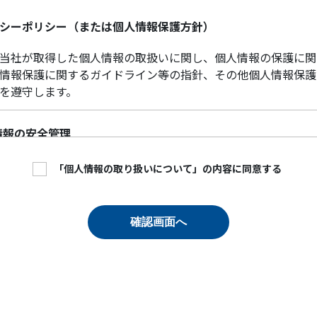
シーポリシー（または個人情報保護方針）
当社が取得した個人情報の取扱いに関し、個人情報の保護に関
情報保護に関するガイドライン等の指針、その他個人情報保護
を遵守します。
情報の安全管理
個人情報の保護に関して、組織的、物理的、人的、技術的に適
「個人情報の取り扱いについて」の内容に同意する
、当社の取り扱う個人情報の漏えい、滅失又はき損の防止その
全管理のために必要かつ適切な措置を講ずるものとします。
確認画面へ
情報の取得等の遵守事項
る個人情報の取得、利用、提供については、以下の事項を遵守
人情報の取得