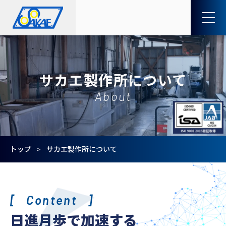
サカエ製作所について
About
トップ
サカエ製作所について
>
Content
日進月歩で加速する