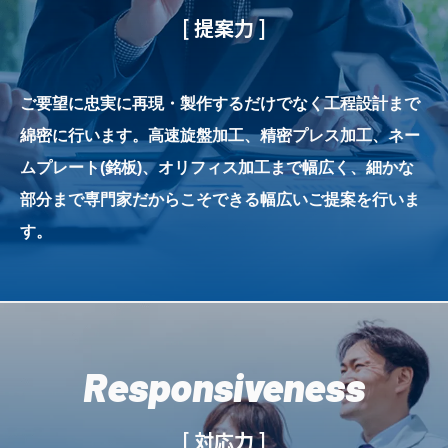
[ 提案力 ]
ご要望に忠実に再現・製作するだけでなく工程設計まで
綿密に行います。高速旋盤加工、精密プレス加工、ネー
ムプレート(銘板)、オリフィス加工まで幅広く、細かな
部分まで専門家だからこそできる幅広いご提案を行いま
す。
Responsiveness
[ 対応力 ]